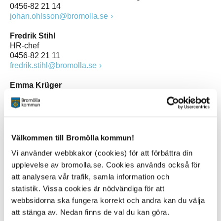
0456-82 21 14
johan.ohlsson@bromolla.se
Fredrik Stihl
HR-chef
0456-82 21 11
fredrik.stihl@bromolla.se
Emma Krüger
Ekonomichef
0456-82 20 92
emma.kruger@bromolla.se
Johan Hejman
Välkommen till Bromölla kommun!
Kanslichef, kommunjurist
Vi använder webbkakor (cookies) för att förbättra din
0456-82 22 47
johan.hejman@bromolla.se
upplevelse av bromolla.se. Cookies används också för
att analysera vår trafik, samla information och
Cecile Lustig
statistik. Vissa cookies är nödvändiga för att
Utveckningschef
webbsidorna ska fungera korrekt och andra kan du välja
0456-82 26 25
att stänga av. Nedan finns de val du kan göra.
cecile.lustig@bromolla.se