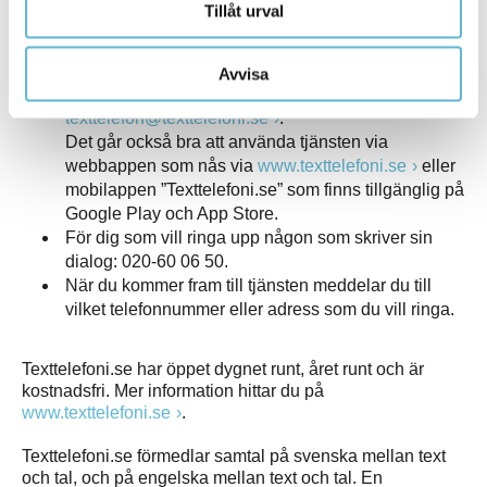
Tillåt urval
Texttelefoni.se, Teletal och Bildtelefoni.net.
Kontakta oss via Texttelefoni.se
Avvisa
För dig som skriver din dialog:
texttelefon@texttelefoni.se
.
Det går också bra att använda tjänsten via
webbappen som nås via
www.texttelefoni.se
eller
mobilappen ”Texttelefoni.se” som finns tillgänglig på
Google Play och App Store.
För dig som vill ringa upp någon som skriver sin
dialog: 020-60 06 50.
När du kommer fram till tjänsten meddelar du till
vilket telefonnummer eller adress som du vill ringa.
Texttelefoni.se har öppet dygnet runt, året runt och är
kostnadsfri. Mer information hittar du på
www.texttelefoni.se
.
Texttelefoni.se förmedlar samtal på svenska mellan text
och tal, och på engelska mellan text och tal. En