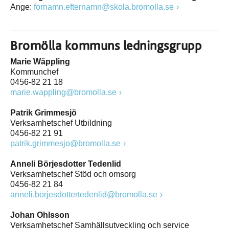
Ange:
fornamn.efternamn@skola.bromolla.se
Bromölla kommuns ledningsgrupp
Marie Wäppling
Kommunchef
0456-82 21 18
marie.wappling@bromolla.se
Patrik Grimmesjö
Verksamhetschef Utbildning
0456-82 21 91
patrik.grimmesjo@bromolla.se
Anneli Börjesdotter Tedenlid
Verksamhetschef Stöd och omsorg
0456-82 21 84
anneli.borjesdottertedenlid@bromolla.se
Johan Ohlsson
Verksamhetschef Samhällsutveckling och service