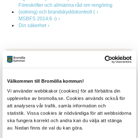
Föreskrifter och allmänna råd om rengöring
(sotning) och brandskyddskontroll (
MSBFS 2014:6
)
Din säkerhet
Kontakt
Erik Lennartsson
Skorstensfejarmästare
Munkvägen 4
Välkommen till Bromölla kommun!
294 32 Sölvesborg
Vi använder webbkakor (cookies) för att förbättra din
0456-145 75/0767-93 62 29
upplevelse av bromolla.se. Cookies används också för
erik@skorstensfejaren.nu
att analysera vår trafik, samla information och
Räddningstjänsten
statistik. Vissa cookies är nödvändiga för att webbsidorna
Fågel Fenix väg 1
ska fungera korrekt och andra kan du välja att stänga
Box 18, 295 21 Bromölla
av. Nedan finns de val du kan göra.
0456-82 20 00 vx
raddningstjansten@bromolla.se