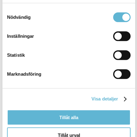
Anders Haglund
Samtyckesval
Räddningschef
Nödvändig
0456-82 20 67
anders.haglund@bromolla.se
Inställningar
Statistik
Sidan senast uppdaterad:
den 21 May 2026
Marknadsföring
Visa detaljer
Tillåt alla
KONTAKT
Tillåt urval