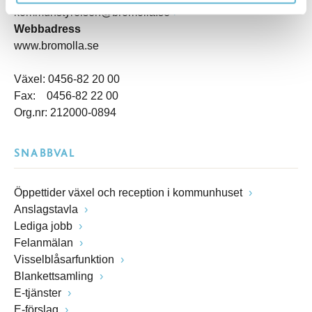
kommunstyrelsen@bromolla.se
Webbadress
www.bromolla.se
Växel: 0456-82 20 00
Fax: 0456-82 22 00
Org.nr: 212000-0894
SNABBVAL
Öppettider växel och reception i kommunhuset
Anslagstavla
Lediga jobb
Felanmälan
Visselblåsarfunktion
Blankettsamling
E-tjänster
E-förslag