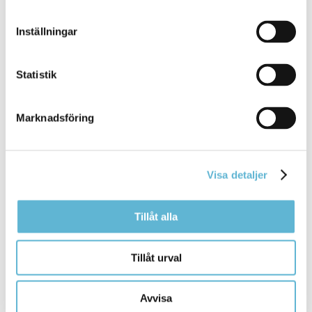
Inställningar
Sidan senast uppdaterad:
den 7 May 2021
Statistik
Marknadsföring
Visa detaljer
KONTAKT
Tillåt alla
Besöksadress
Kommunhuset, Storgatan 48
Tillåt urval
Postadress
Box 18, 295 21 Bromölla
Avvisa
E-post