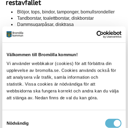
restavfallet
Blöjor, tops, bindor, tamponger, bomullsrondeller
Tandborstar, toalettborstar, diskborstar
Dammsugarpåsar, disktrasa
Kattsand (förpacka väl)
Snus, cigaretter, tuggummi
Kuvert, pennor, post-it-lappar
Munskydd och engångshandskar (förpacka väl)
Välkommen till Bromölla kommun!
Vi använder webbkakor (cookies) för att förbättra din
upplevelse av bromolla.se. Cookies används också för
att analysera vår trafik, samla information och
Kontakt
statistik. Vissa cookies är nödvändiga för att
Kundservice avfall
webbsidorna ska fungera korrekt och andra kan du välja
Öppettider måndag-fredag klockan 9–15,
att stänga av. Nedan finns de val du kan göra.
lunchstängt klockan 12–13.
0456-82 25 00
avfall@bromolla.se
Samtyckesval
Nödvändig