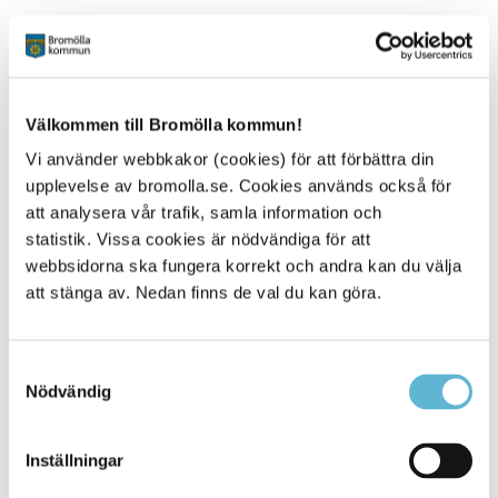
Kontakt
Beata Vernersson
Enhetschef
Välkommen till Bromölla kommun!
0456-82 25 05
(SMS0709-17 14 47)
Vi använder webbkakor (cookies) för att förbättra din
beata.vernersson@bromolla.se
upplevelse av bromolla.se. Cookies används också för
att analysera vår trafik, samla information och
Ågatan 26
Ågatan 26
statistik. Vissa cookies är nödvändiga för att
Box 18, 295 21 Bromölla
webbsidorna ska fungera korrekt och andra kan du välja
att stänga av. Nedan finns de val du kan göra.
Samtyckesval
Nödvändig
Sidan senast uppdaterad:
den 8 June 2026
Inställningar