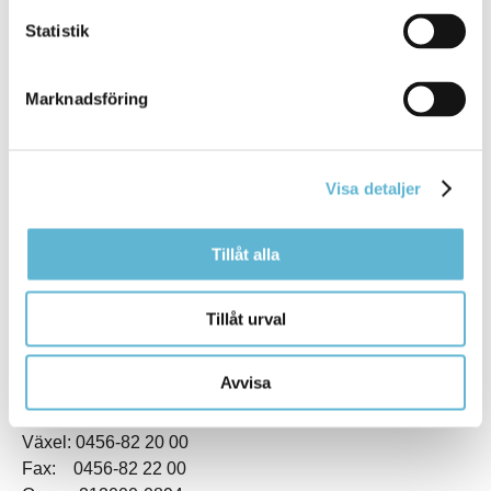
Statistik
Marknadsföring
KONTAKT
Visa detaljer
Besöksadress
Kommunhuset, Storgatan 48
Tillåt alla
Postadress
Box 18, 295 21 Bromölla
E-post
Tillåt urval
kommunstyrelsen@bromolla.se
Webbadress
Avvisa
www.bromolla.se
Växel: 0456-82 20 00
Fax: 0456-82 22 00