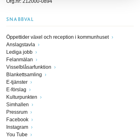
Org.nr: 212000-0894
SNABBVAL
Öppettider växel och reception i kommunhuset
Anslagstavla
Lediga jobb
Felanmälan
Visselblåsarfunktion
Blankettsamling
E-tjänster
E-förslag
Kulturpunkten
Simhallen
Pressrum
Facebook
Instagram
You Tube