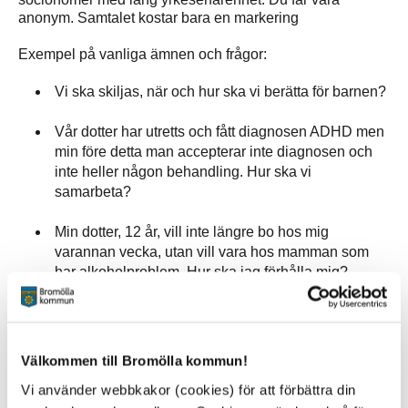
anonym. Samtalet kostar bara en markering
Exempel på vanliga ämnen och frågor:
Vi ska skiljas, när och hur ska vi berätta för barnen?
Vår dotter har utretts och fått diagnosen ADHD men
min före detta man accepterar inte diagnosen och
inte heller någon behandling. Hur ska vi
samarbeta?
Min dotter, 12 år, vill inte längre bo hos mig
varannan vecka, utan vill vara hos mamman som
har alkoholproblem. Hur ska jag förhålla mig?
Vår 6-åriga dotter får hysteriska utbrott, vad kan det
bero på?
Välkommen till Bromölla kommun!
Min tonåring sitter framför datorn hela nätterna, jag
Vi använder webbkakor (cookies) för att förbättra din
vet inte vad jag ska göra?