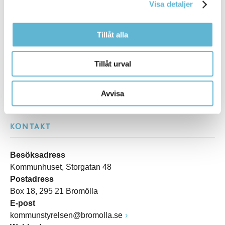
Visa detaljer
Sidan senast uppdaterad:
den 6 May 2026
Tillåt alla
Tillåt urval
Avvisa
KONTAKT
Besöksadress
Kommunhuset, Storgatan 48
Postadress
Box 18, 295 21 Bromölla
E-post
kommunstyrelsen@bromolla.se