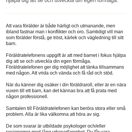
hjälpa dig att se och utveckla din egen förmåga.
Att vara förälder är både härligt och utmanande, men
ibland fastnar man i konflikter och oro. Samtidigt vill man
som förälder förstå, ge tröst, kärlek och vägledning till sitt
barn.
Föräldratelefonens uppgift är att med barnet i fokus hjälpa
dig att se och utveckla din egen förmåga.
Föräldratelefonen ger dig möjlighet att tänka tillsammans
med någon. Att vrida och vända och få råd och stöd.
När du känner dig osäker i din föräldraroll, eller är en nära
vuxen till ett barn, kan det kännas bra att få prata med
någon professionell.
Samtalen till Föräldratelefonen kan beröra stora eller små
problem. Alla är lika välkomna att höra av sig.
De som svarar är utbildade psykologer och/eller
socionomer med lång yrkeserfarenhet. Du får vara