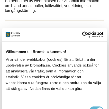
På denna del av webbplatsen har vi samlat information
om bland annat, buller, luftkvalitet, vedeldning och
tomgångskörning.
Sidan senast uppdaterad:
den 17 August 2020
Välkommen till Bromölla kommun!
Vi använder webbkakor (cookies) för att förbättra din
upplevelse av bromolla.se. Cookies används också för
att analysera vår trafik, samla information och
statistik. Vissa cookies är nödvändiga för att
KONTAKT
webbsidorna ska fungera korrekt och andra kan du välja
att stänga av. Nedan finns de val du kan göra.
Besöksadress
Kommunhuset, Storgatan 48
Samtyckesval
Postadress