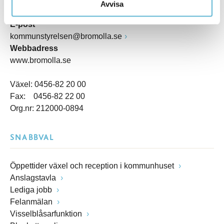
Postadress
Avvisa
Box 18, 295 21 Bromölla
E-post
kommunstyrelsen@bromolla.se
Webbadress
www.bromolla.se
Växel: 0456-82 20 00
Fax: 0456-82 22 00
Org.nr: 212000-0894
SNABBVAL
Öppettider växel och reception i kommunhuset
Anslagstavla
Lediga jobb
Felanmälan
Visselblåsarfunktion