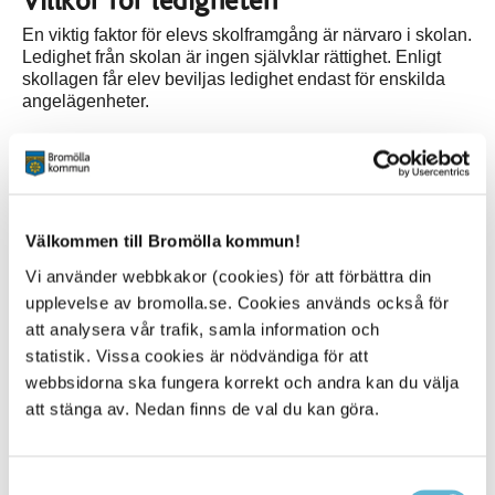
Villkor för ledigheten
En viktig faktor för elevs skolframgång är närvaro i skolan.
Ledighet från skolan är ingen självklar rättighet. Enligt
skollagen får elev beviljas ledighet endast för enskilda
angelägenheter.
Relaterad information
Läsårstider
Välkommen till Bromölla kommun!
Anhållan om ledighet för elev
Vi använder webbkakor (cookies) för att förbättra din
upplevelse av bromolla.se. Cookies används också för
att analysera vår trafik, samla information och
statistik. Vissa cookies är nödvändiga för att
webbsidorna ska fungera korrekt och andra kan du välja
Kontakt
att stänga av. Nedan finns de val du kan göra.
Utbildning
Storgatan 43
Box 18, 295 21 Bromölla
Samtyckesval