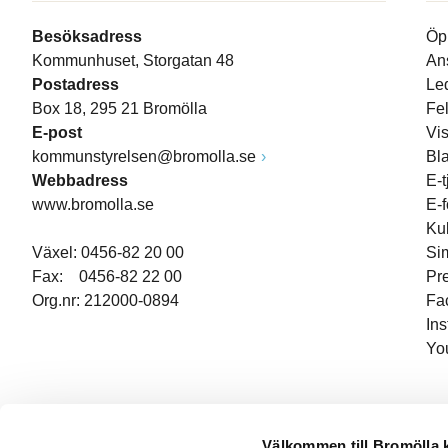
Besöksadress
Öp
Kommunhuset, Storgatan 48
An
Postadress
Le
Box 18, 295 21 Bromölla
Fe
E-post
Vi
kommunstyrelsen@bromolla.se
Bl
Webbadress
E-t
www.bromolla.se
E-
Ku
Växel: 0456-82 20 00
Si
Fax: 0456-82 22 00
Pr
Org.nr: 212000-0894
Fa
In
Yo
Välkommen till Bromölla