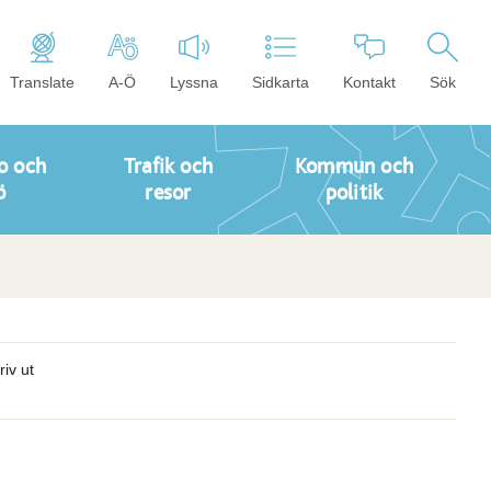
Translate
A-Ö
Lyssna
Sidkarta
Kontakt
Sök
o och
Trafik och
Kommun och
ö
resor
politik
riv ut