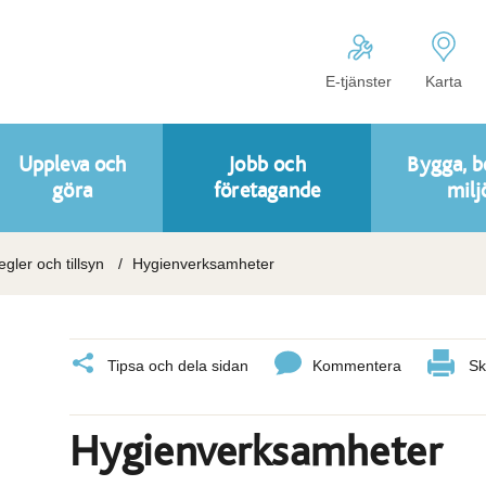
E-tjänster
Karta
Uppleva och
Jobb och
Bygga, b
göra
företagande
milj
regler och tillsyn
Hygienverksamheter
Tipsa och dela sidan
Kommentera
Sk
Hygienverksamheter