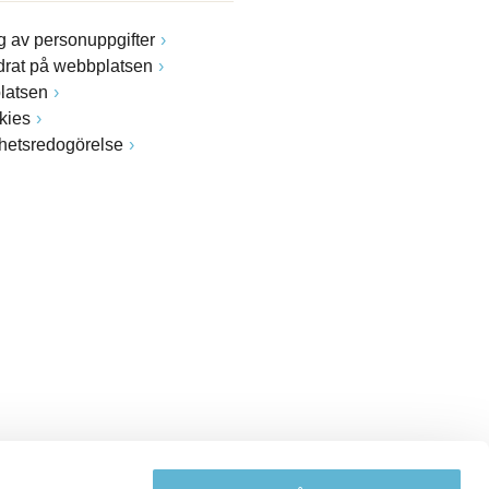
 av personuppgifter
drat på webbplatsen
latsen
kies
ghetsredogörelse