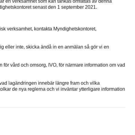
har en verksamhet som kan tänkas omfattas av denna
dighetskontoret senast den 1 september 2021.
isk verksamhet, kontakta Myndighetskontoret,
 eller inte, skicka ändå in en anmälan så gör vi en
 för vård och omsorg, IVO, för närmare information om vad
d lagändringen innebär längre fram och vilka
lkar de nya reglerna och vi inväntar ytterligare information