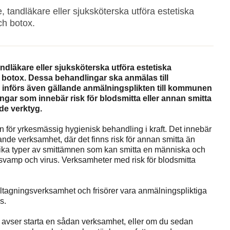
e, tandläkare eller sjuksköterska utföra estetiska
ch botox.
tandläkare eller sjuksköterska utföra estetiska
 botox. Dessa behandlingar ska anmälas till
 införs även gällande anmälningsplikten till kommunen
gar som innebär risk för blodsmitta eller annan smitta
de verktyg.
 för yrkesmässig hygienisk behandling i kraft. Det innebär
nde verksamhet, där det finns risk för annan smitta än
lika typer av smittämnen som kan smitta en människa och
 svamp och virus. Verksamheter med risk för blodsmitta
tagningsverksamhet och frisörer vara anmälningspliktiga
s.
u avser starta en sådan verksamhet, eller om du sedan