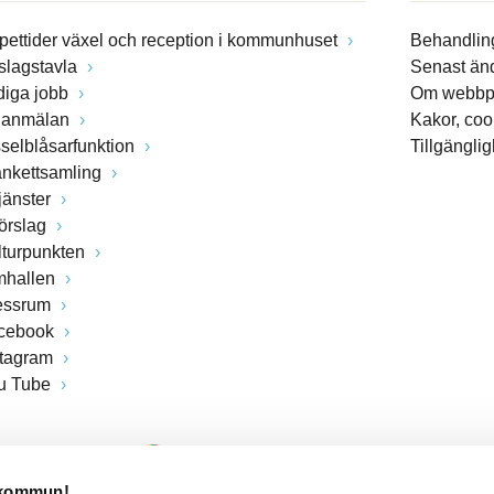
pettider växel och reception i kommunhuset
Behandling
slagstavla
Senast än
diga jobb
Om webbp
lanmälan
Kakor, coo
sselblåsarfunktion
Tillgängli
ankettsamling
jänster
förslag
lturpunkten
mhallen
essrum
cebook
stagram
u Tube
 kommun!