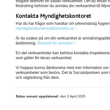
tidigare bedriver en sådan verksamhet. Om du redan 
förändring behöver du anmäla din verksamhet till Myn
Kontakta Myndighetskontoret
Har du har frågor som handlar om yrkesmässig hygien
myndighetskontoret@bromolla.se
Är du osäker på om din verksamhet är anmälningspliktig
bedömning.
Blankett för anmälan
En del verksamheter kan behöva kontakta Inspektionen
som gäller för deras verksamhet.
Vi hoppas kunna återkomma med mer information om va
verksamheter som berörs. Det är Socialstyrelsen som to
och vägledning från dem.
Sidan senast uppdaterad:
den 3 April 2025