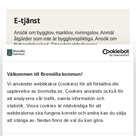
E-tjänst
Ansök om bygglov, marklov, rivningslov, Anmäl
åtgärder som inte är bygglovspliktiga. Ansök om
förhandsbesked. Strandskyddsdispens.
E-tjänster Bygga och bo
Välkommen till Bromölla kommun!
Vi använder webbkakor (cookies) för att förbättra din
upplevelse av bromolla.se. Cookies används också för
Mina sidor Bygga och bo
att analysera vår trafik, samla information och
statistik. Vissa cookies är nödvändiga för att
Här kommer du in på Mina sidor och kan se
meddelande och följa dina ärenden.
webbsidorna ska fungera korrekt och andra kan du välja
att stänga av. Nedan finns de val du kan göra.
Mina sidor Bygga och bo