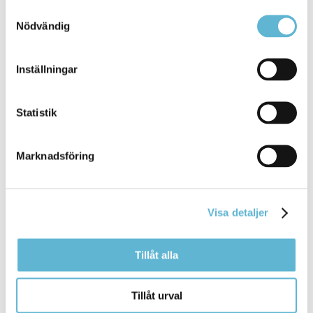
Samtyckesval
Nödvändig
Relaterad information
Inställningar
Boverket - När du behöver marklov
Boverket - När du behöver rivningslov
Statistik
Boverket - Byggande
Boverket - Attefallshus
Bygg- och rivningsavfall
Marknadsföring
Öppettider kommunens växel och reception i
kommunhuset
Blanketter
Visa detaljer
Tillåt alla
Kontakt
Tillåt urval
Conny Egrenius