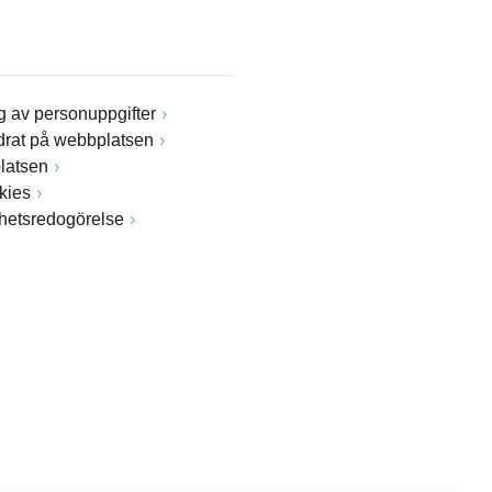
 av personuppgifter
drat på webbplatsen
latsen
kies
ghetsredogörelse