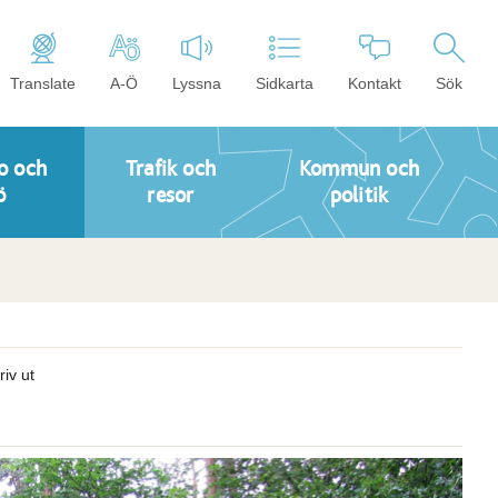
Translate
A-Ö
Lyssna
Sidkarta
Kontakt
Sök
o och
Trafik och
Kommun och
ö
resor
politik
riv ut