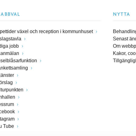
NABBVAL
NYTTA
pettider växel och reception i kommunhuset
Behandling
slagstavla
Senast än
diga jobb
Om webbp
lanmälan
Kakor, coo
sselblåsarfunktion
Tillgängli
ankettsamling
jänster
förslag
lturpunkten
mhallen
essrum
cebook
stagram
u Tube