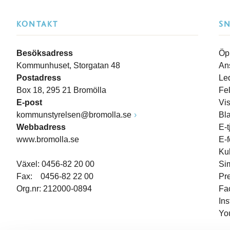
KONTAKT
S
Besöksadress
Öp
Kommunhuset, Storgatan 48
An
Postadress
Le
Box 18, 295 21 Bromölla
Fe
E-post
Vi
kommunstyrelsen@bromolla.se
Bl
Webbadress
E-t
www.bromolla.se
E-
Ku
Växel: 0456-82 20 00
Si
Fax: 0456-82 22 00
Pr
Org.nr: 212000-0894
Fa
In
Yo