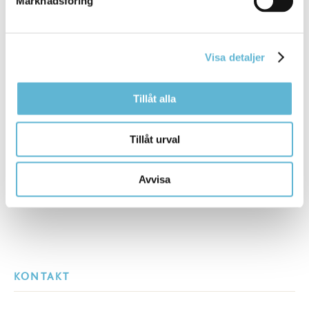
Marknadsföring
Handläggare
0456-82 26 06
agnes.nemeth@bromolla.se
Visa detaljer
Tillåt alla
Sidan senast uppdaterad:
den 3 June 2024
Tillåt urval
Avvisa
KONTAKT