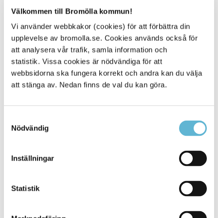
Relaterad information
Välkommen till Bromölla kommun!
Informationsfolder parkeringstillstånd
Vi använder webbkakor (cookies) för att förbättra din
Transportstyrelsens information om
upplevelse av bromolla.se. Cookies används också för
parkeringstillstånd för rörelsehindrade
att analysera vår trafik, samla information och
statistik. Vissa cookies är nödvändiga för att
webbsidorna ska fungera korrekt och andra kan du välja
att stänga av. Nedan finns de val du kan göra.
E-tjänst
Samtyckesval
Ansök om parkeringstillstånd för rörelsehindrade.
Nödvändig
Ansök om parkeringstillstånd via e-tjänst
Inställningar
Statistik
Kontakt
Agnes Nemeth