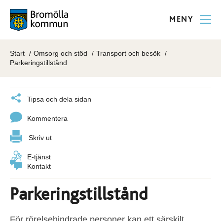
MENY
Start
Omsorg och stöd
Transport och besök
Parkeringstillstånd
Tipsa och dela sidan
Kommentera
Skriv ut
E-tjänst
Kontakt
Parkeringstillstånd
För rörelsehindrade personer kan ett särskilt