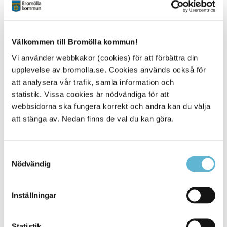
Kontakt
Välkommen till Bromölla kommun!
Vi använder webbkakor (cookies) för att förbättra din
Anders Haglund
Räddningschef
upplevelse av bromolla.se. Cookies används också för
0456-82 20 67
att analysera vår trafik, samla information och
anders.haglund@bromolla.se
statistik. Vissa cookies är nödvändiga för att
webbsidorna ska fungera korrekt och andra kan du välja
att stänga av. Nedan finns de val du kan göra.
Samtyckesval
Sidan senast uppdaterad:
den 8 October 2025
Nödvändig
Inställningar
Statistik