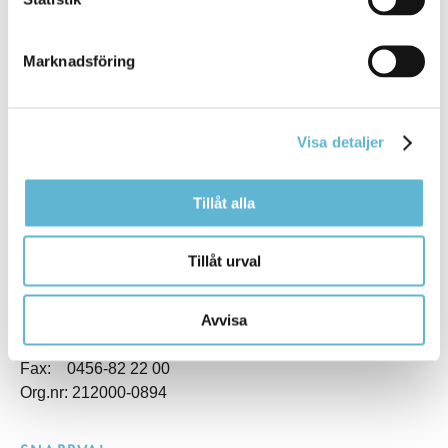
Marknadsföring
KONTAKT
Besöksadress
Visa detaljer
Kommunhuset, Storgatan 48
Postadress
Box 18, 295 21 Bromölla
Tillåt alla
E-post
kommunstyrelsen@bromolla.se
Tillåt urval
Webbadress
www.bromolla.se
Avvisa
Växel: 0456-82 20 00
Fax: 0456-82 22 00
Org.nr: 212000-0894