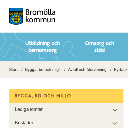
Utbildning och
Omsorg och
barnomsorg
stöd
Start
Bygga, bo och miljö
Avfall och återvinning
Fyrfack 
BYGGA, BO OCH MILJÖ
Lediga tomter
Bostäder