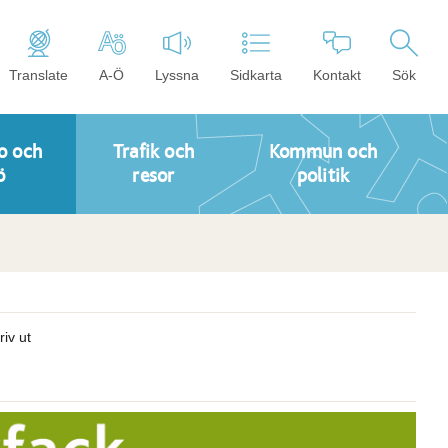
Translate
A-Ö
Lyssna
Sidkarta
Kontakt
Sök
o och
Trafik och
Kommun och
ö
resor
politik
riv ut