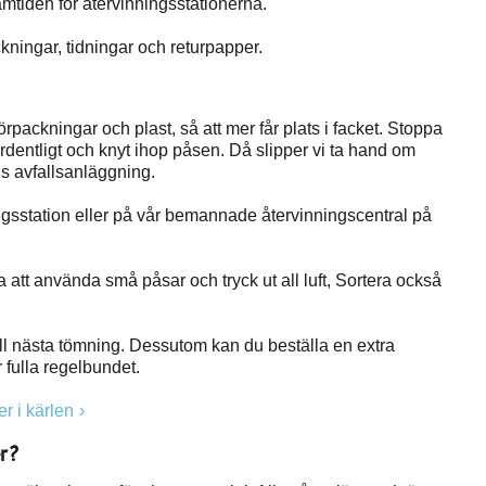
mtiden för återvinningsstationerna.
kningar, tidningar och returpapper.
sförpackningar och plast, så att mer får plats i facket. Stoppa
rdentligt och knyt ihop påsen. Då slipper vi ta hand om
s avfallsanläggning.
gsstation eller på vår bemannade återvinningscentral på
ta att använda små påsar och tryck ut all luft, Sortera också
till nästa tömning. Dessutom kan du beställa en extra
 fulla regelbundet.
er i kärlen
er?