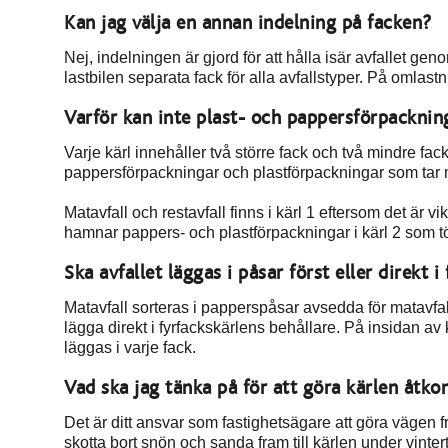
Kan jag välja en annan indelning på facken?
Nej, indelningen är gjord för att hålla isär avfallet ge
lastbilen separata fack för alla avfallstyper. På omlastn
Varför kan inte plast- och pappersförpackning
Varje kärl innehåller två större fack och två mindre fack.
pappersförpackningar och plastförpackningar som tar m
Matavfall och restavfall finns i kärl 1 eftersom det är 
hamnar pappers- och plastförpackningar i kärl 2 som t
Ska avfallet läggas i påsar först eller direkt i
Matavfall sorteras i papperspåsar avsedda för matavfall
lägga direkt i fyrfackskärlens behållare. På insidan av
läggas i varje fack.
Vad ska jag tänka på för att göra kärlen åtko
Det är ditt ansvar som fastighetsägare att göra vägen fr
skotta bort snön och sanda fram till kärlen under vinterti