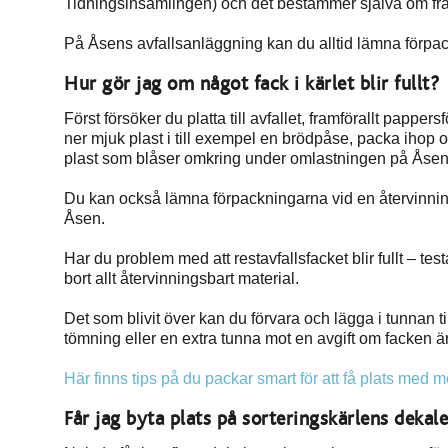
Tidningsinsamlingen) och det bestämmer själva om fra
På Åsens avfallsanläggning kan du alltid lämna förpac
Hur gör jag om något fack i kärlet blir fullt?
Först försöker du platta till avfallet, framförallt papper
ner mjuk plast i till exempel en brödpåse, packa ihop o
plast som blåser omkring under omlastningen på Åsen
Du kan också lämna förpackningarna vid en återvinnin
Åsen.
Har du problem med att restavfallsfacket blir fullt – tes
bort allt återvinningsbart material.
Det som blivit över kan du förvara och lägga i tunnan 
tömning eller en extra tunna mot en avgift om facken är
Här finns tips på du packar smart för att få plats med m
Får jag byta plats på sorteringskärlens dekal