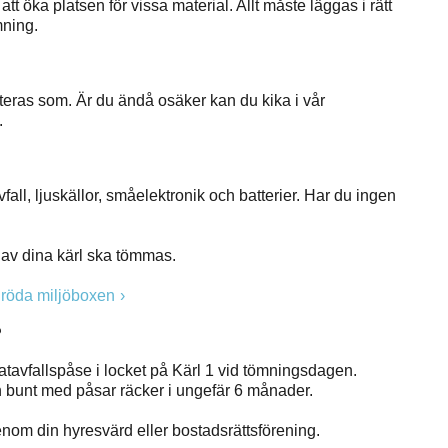
 att öka platsen för vissa material. Allt måste läggas i rätt
ömning.
rteras som. Är du ändå osäker kan du kika i vår
.
vfall, ljuskällor, småelektronik och batterier. Har du ingen
t av dina kärl ska tömmas.
n röda miljöboxen
?
 matavfallspåse i locket på Kärl 1 vid tömningsdagen.
En bunt med påsar räcker i ungefär 6 månader.
enom din hyresvärd eller bostadsrättsförening.