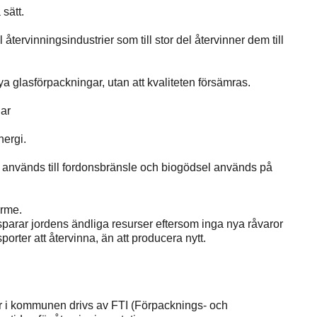
 sätt.
l återvinningsindustrier som till stor del återvinner dem till
a glasförpackningar, utan att kvaliteten försämras.
gar
nergi.
 används till fordonsbränsle och biogödsel används på
ärme.
 sparar jordens ändliga resurser eftersom inga nya råvaror
orter att återvinna, än att producera nytt.
ar i kommunen drivs av FTI (Förpacknings- och