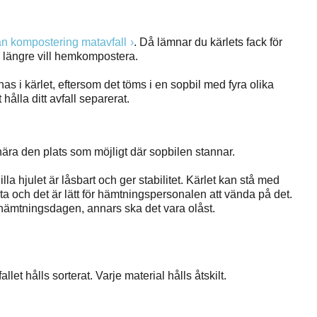
n kompostering matavfall
. Då lämnar du kärlets fack för
längre vill hemkompostera.
s i kärlet, eftersom det töms i en sopbil med fyra olika
t hålla ditt avfall separerat.
ra den plats som möjligt där sopbilen stannar.
illa hjulet är låsbart och ger stabilitet. Kärlet kan stå med
yta och det är lätt för hämtningspersonalen att vända på det.
å hämtningsdagen, annars ska det vara olåst.
llet hålls sorterat. Varje material hålls åtskilt.