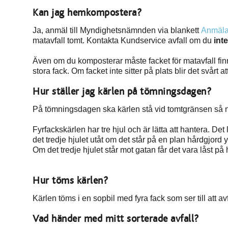
Kan jag hemkompostera?
Ja, anmäl till Myndighetsnämnden via blankett
Anmäla
matavfall tomt. Kontakta Kundservice avfall om du
inte
Även om du komposterar måste facket för matavfall finna
stora fack. Om facket inte sitter på plats blir det svårt at
Hur ställer jag kärlen på tömningsdagen?
På tömningsdagen ska kärlen stå vid tomtgränsen så nä
Fyrfackskärlen har tre hjul och är lätta att hantera. Det l
det tredje hjulet utåt om det står på en plan hårdgjord 
Om det tredje hjulet står mot gatan får det vara låst p
Hur töms kärlen?
Kärlen töms i en sopbil med fyra fack som ser till att avfa
Vad händer med mitt sorterade avfall?