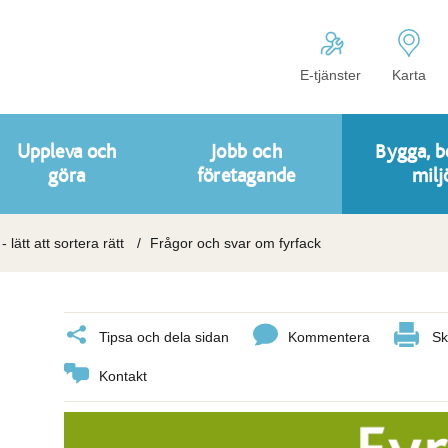
E-tjänster
Karta
Uppleva och
Jobb och
Bygga, b
göra
företagande
milj
- lätt att sortera rätt
Frågor och svar om fyrfack
Tipsa och dela sidan
Kommentera
Sk
Kontakt