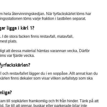
nom hela återvinningskedjan. När fyrfackskärlet töms har
ingsstationen töms varje fraktion i lastbilen separat.
ar ligga i kärl 1?
 I de stora facken finns restavfall, matavfall,
est plats.
viktigt att dessa material hämtas varannan vecka. Därför
öms var fjärde vecka.
 fyrfackskärlen?
 och restavfallet lägger du i en soppåse. Allt annat kan du
 kärlen finns dekaler som visar vilken avfallstyp som ska
mliga?
am till sopkärlen framkomlig och fri från hinder. Tänk på att
d. Se till att grenar, buskar eller parkerade bilar inte