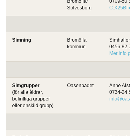
Bromölla/
0709-50 32 
Sölvesborg
C.X25Bfrog
Simning
Bromölla
Simhallen
kommun
0456-82 21 
Mer info på
Simgrupper
Oasenbadet
Anne Alsterh
(för alla åldrar,
0734-24 54 
befintliga grupper
info@oasen
eller enskild grupp)