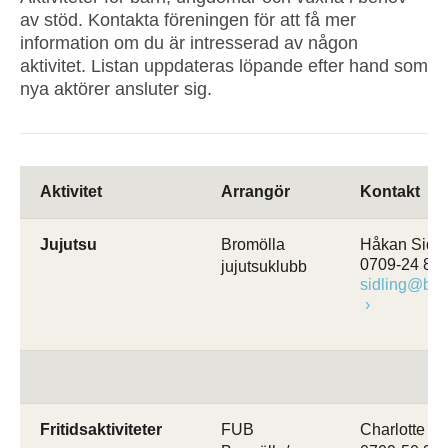
av stöd. Kontakta föreningen för att få mer
information om du är intresserad av någon
aktivitet. Listan uppdateras löpande efter hand som
nya aktörer ansluter sig.
Aktivitet
Arrangör
Kontakt
Jujutsu
Bromölla
Håkan Sidli
0709-24 88 
jujutsuklubb
sidling@bro
Fritidsaktiviteter
FUB
Charlotte