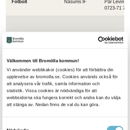
Fotboll
Näsums IF
Pär Levine
0723-71 78 
Konstutställningar
Ifö Center
Teresa Hol
Exhibit
0708-74 05 
info.ifocen
Välkommen till Bromölla kommun!
Vi använder webbkakor (cookies) för att förbättra din
upplevelse av bromolla.se. Cookies används också för
Guidade visningar
Ifö Center
Teresa Hol
att analysera vår trafik, samla information och
0708-74 05 
(utomhusgalleriet)
Exhibit
statistik. Vissa cookies är nödvändiga för att
info.ifocen
webbsidorna ska fungera korrekt och andra kan du välja
att stänga av. Nedan finns de val du kan göra.
Samtyckesval