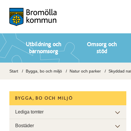
Utbildning och
Omsorg och
barnomsorg
stöd
Start
Bygga, bo och miljö
Natur och parker
Skyddad na
BYGGA, BO OCH MILJÖ
Lediga tomter
Bostäder