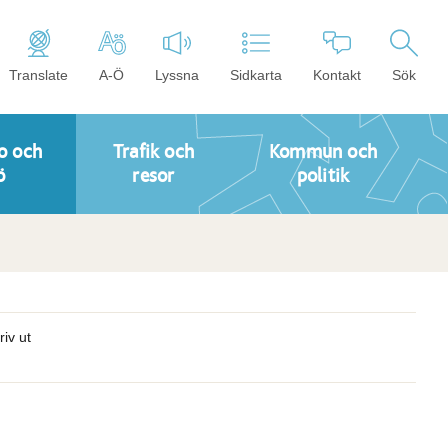
Translate
A-Ö
Lyssna
Sidkarta
Kontakt
Sök
o och
Trafik och
Kommun och
ö
resor
politik
riv ut