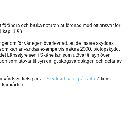
 förändra och bruka naturen är förenad med ett ansvar för
1 kap. 1 §.)
ärigenom för vår egen överlevnad, att de måste skyddas
er som kan användas exempelvis natura 2000, biotopskydd,
et Länsstyrelsen i Skåne län som utövar tillsyn över
en som utövar tillsyn enligt skogsvårdslagen och delar av
urvårdsverkets portal ”
Skyddad natur på karta
” finns
arkområden.