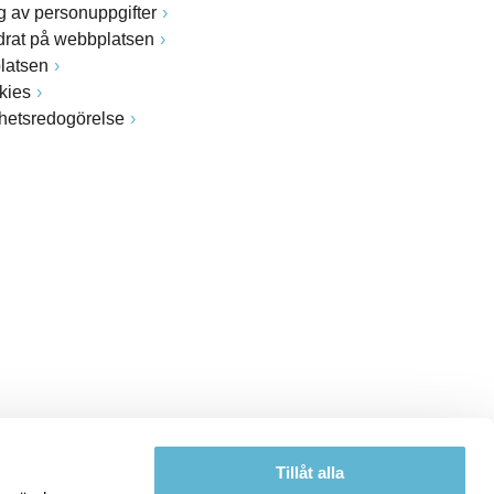
 av personuppgifter
drat på webbplatsen
latsen
kies
ghetsredogörelse
Tillåt alla