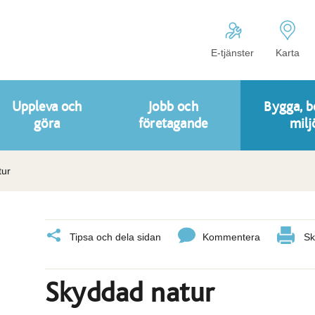
E-tjänster
Karta
Uppleva och
Jobb och
Bygga, b
göra
företagande
milj
tur
Tipsa och dela sidan
Kommentera
Sk
Skyddad natur