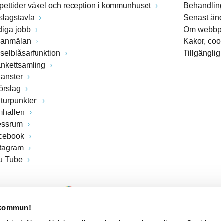
pettider växel och reception i kommunhuset
Behandling
slagstavla
Senast än
diga jobb
Om webbp
lanmälan
Kakor, coo
sselblåsarfunktion
Tillgängli
ankettsamling
jänster
förslag
lturpunkten
mhallen
essrum
cebook
stagram
u Tube
 kommun!