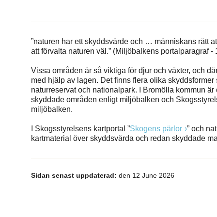
”naturen har ett skyddsvärde och … människans rätt att
att förvalta naturen väl.” (Miljöbalkens portalparagraf - 
Vissa områden är så viktiga för djur och växter, och d
med hjälp av lagen. Det finns flera olika skyddsform
naturreservat och nationalpark. I Bromölla kommun är d
skyddade områden enligt miljöbalken och Skogsstyrels
miljöbalken.
I Skogsstyrelsens kartportal ”
Skogens pärlor
” och nat
kartmaterial över skyddsvärda och redan skyddade m
Sidan senast uppdaterad:
den 12 June 2026