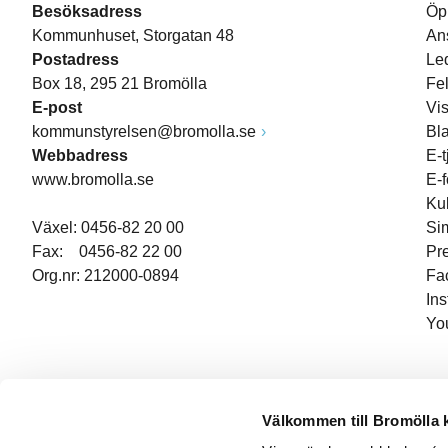
Besöksadress
Öp
Kommunhuset, Storgatan 48
An
Postadress
Le
Box 18, 295 21 Bromölla
Fe
E-post
Vi
kommunstyrelsen@bromolla.se
Bl
Webbadress
E-t
www.bromolla.se
E-
Ku
Växel: 0456-82 20 00
Si
Fax: 0456-82 22 00
Pr
Org.nr: 212000-0894
Fa
In
Yo
Välkommen till Bromölla