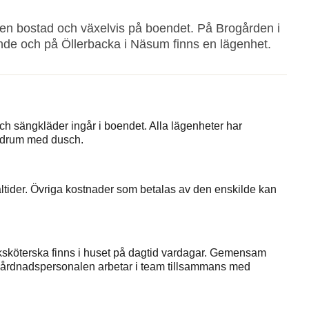
gen bostad och växelvis på boendet. På Brogården i
nde och på Öllerbacka i Näsum finns en lägenhet.
h sängkläder ingår i boendet. Alla lägenheter har
adrum med dusch.
ltider. Övriga kostnader som betalas av den enskilde kan
uksköterska finns i huset på dagtid vardagar. Gemensam
mvårdnadspersonalen arbetar i team tillsammans med