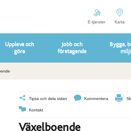
E-tjänster
Karta
Uppleva och
Jobb och
Bygga, b
göra
företagande
milj
oende
Tipsa och dela sidan
Kommentera
Sk
Kontakt
Växelboende