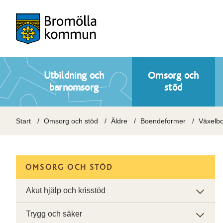
Utbildning och
Omsorg och
barnomsorg
stöd
Start
Omsorg och stöd
Äldre
Boendeformer
Växelb
OMSORG OCH STÖD
Akut hjälp och krisstöd
Trygg och säker