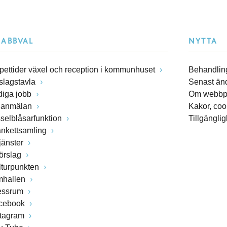
NABBVAL
NYTTA
pettider växel och reception i kommunhuset
Behandling
slagstavla
Senast än
diga jobb
Om webbp
lanmälan
Kakor, coo
sselblåsarfunktion
Tillgängli
ankettsamling
jänster
förslag
lturpunkten
mhallen
essrum
cebook
stagram