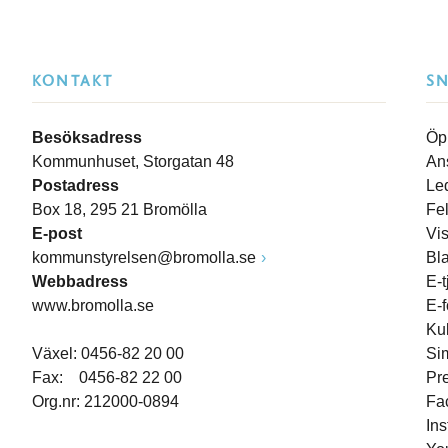
KONTAKT
S
Besöksadress
Öp
Kommunhuset, Storgatan 48
An
Postadress
Le
Box 18, 295 21 Bromölla
Fe
E-post
Vi
kommunstyrelsen@bromolla.se
Bl
Webbadress
E-t
www.bromolla.se
E-
Ku
Växel: 0456-82 20 00
Si
Fax: 0456-82 22 00
Pr
Org.nr: 212000-0894
Fa
In