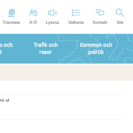
Translate
A-Ö
Lyssna
Sidkarta
Kontakt
Sök
o och
Trafik och
Kommun och
ö
resor
politik
riv ut