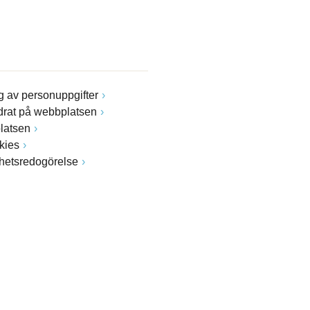
 av personuppgifter
drat på webbplatsen
latsen
kies
ghetsredogörelse