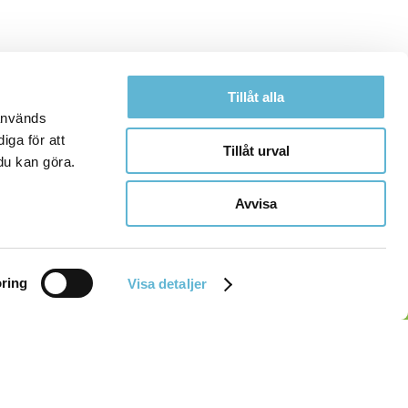
Tillåt alla
 används
iga för att
Tillåt urval
du kan göra.
Avvisa
ring
Visa detaljer