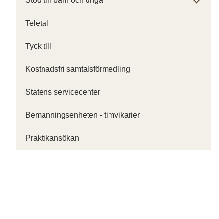
Stöd till barn och unga
Teletal
Tyck till
Kostnadsfri samtalsförmedling
Statens servicecenter
Bemanningsenheten - timvikarier
Praktikansökan