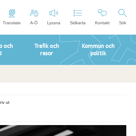
Translate
A-Ö
Lyssna
Sidkarta
Kontakt
Sök
o och
Trafik och
Kommun och
ö
resor
politik
riv ut