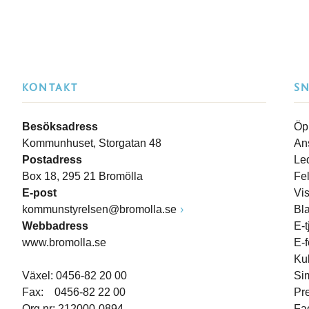
KONTAKT
S
Besöksadress
Öp
Kommunhuset, Storgatan 48
An
Postadress
Le
Box 18, 295 21 Bromölla
Fe
E-post
Vi
kommunstyrelsen@bromolla.se
Bl
Webbadress
E-t
www.bromolla.se
E-
Ku
Växel: 0456-82 20 00
Si
Fax: 0456-82 22 00
Pr
Org.nr: 212000-0894
Fa