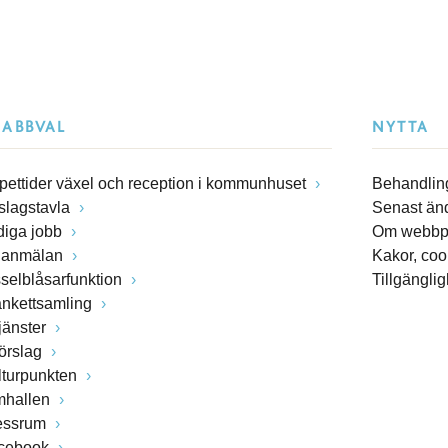
NABBVAL
NYTTA
pettider växel och reception i kommunhuset
Behandling
slagstavla
Senast än
diga jobb
Om webbp
lanmälan
Kakor, coo
sselblåsarfunktion
Tillgängli
ankettsamling
jänster
förslag
lturpunkten
mhallen
essrum
cebook