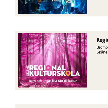
Regi
Bromöl
Skån