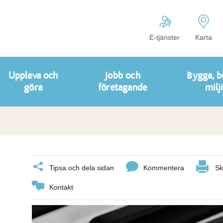
E-tjänster
Karta
Uppleva och
Jobb och
Bygga, b
göra
företagande
milj
Tipsa och dela sidan
Kommentera
Sk
Kontakt