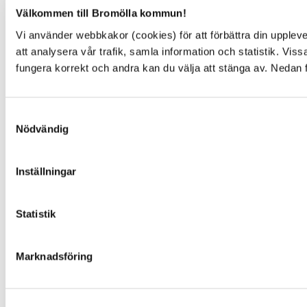
Välkommen till Bromölla kommun!
Visselblåsarfunktion
Blankettsamling
Vi använder webbkakor (cookies) för att förbättra din upple
E-tjänster
att analysera vår trafik, samla information och statistik. Vi
E-förslag
fungera korrekt och andra kan du välja att stänga av. Nedan 
Kulturpunkten
Simhallen
Pressrum
Samtyckesval
Facebook
Nödvändig
Instagram
You Tube
Inställningar
NYTTA
Statistik
Behandling av personuppgifter
Marknadsföring
Senast ändrat på webbplatsen
Om webbplatsen
Kakor, cookies
Tillgänglighetsredogörelse