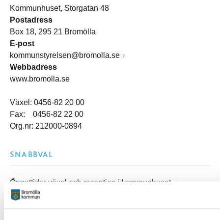
Kommunhuset, Storgatan 48
Postadress
Box 18, 295 21 Bromölla
E-post
kommunstyrelsen@bromolla.se
Webbadress
www.bromolla.se
Växel: 0456-82 20 00
Fax: 0456-82 22 00
Org.nr: 212000-0894
SNABBVAL
Öppettider växel och reception i kommunhuset
Anslagstavla
Lediga jobb
Felanmälan