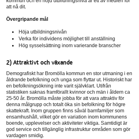
kommun och en höjd utbildningsnivå är ett av medlen för
att nå dit.
Övergripande mål
Höja utbildningsnivån
Verka för individens möjlighet till anställning
Hög sysselsättning inom varierande branscher
2) Attraktivt och växande
Demografiskt har Bromölla kommun en stor utmaning i en
åldrande befolkning och unga som flyttar ut. Historiskt har
en befolkningsökning inte varit självklart. Utifrån
statistiken saknas framförallt kvinnor och män i åldern ca
25‐50 år. Bromölla måste jobba för att vara attraktiv för
denna målgrupp och totalt öka sin befolkning för högre
skattekraft. Inom gruppen finns såväl barnfamiljer som
ensamhushåll, vilket gör en variation inom kommunens
boende, upplevelser och aktiviteter viktiga. Samtidigt är
god service och tillgänglig infrastruktur områden som gör
vardagen smidig.