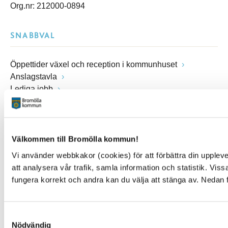
Org.nr: 212000-0894
SNABBVAL
Öppettider växel och reception i kommunhuset
Anslagstavla
Lediga jobb
Felanmälan
Visselblåsarfunktion
Blankettsamling
E-tjänster
Välkommen till Bromölla kommun!
E-förslag
Vi använder webbkakor (cookies) för att förbättra din upple
Kulturpunkten
att analysera vår trafik, samla information och statistik. Vi
Simhallen
fungera korrekt och andra kan du välja att stänga av. Nedan 
Pressrum
Facebook
Instagram
Samtyckesval
You Tube
Nödvändig