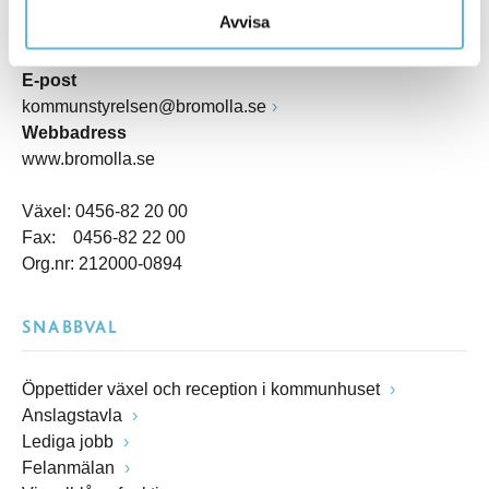
Kommunhuset, Storgatan 48
Avvisa
Postadress
Box 18, 295 21 Bromölla
E-post
kommunstyrelsen@bromolla.se
Webbadress
www.bromolla.se
Växel: 0456-82 20 00
Fax: 0456-82 22 00
Org.nr: 212000-0894
SNABBVAL
Öppettider växel och reception i kommunhuset
Anslagstavla
Lediga jobb
Felanmälan