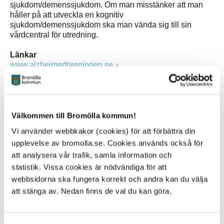
sjukdom/demenssjukdom. Om man misstänker att man
håller på att utveckla en kognitiv
sjukdom/demenssjukdom ska man vända sig till sin
vårdcentral för utredning.
Länkar
www.alzheimerforeningen.se
www.alzheimerfonden.se
www.demenscentrum.se
Välkommen till Bromölla kommun!
www.demensforbundet.se
Vi använder webbkakor (cookies) för att förbättra din
upplevelse av bromolla.se. Cookies används också för
unganhorig.se
att analysera vår trafik, samla information och
statistik. Vissa cookies är nödvändiga för att
webbsidorna ska fungera korrekt och andra kan du välja
Kontakt
att stänga av. Nedan finns de val du kan göra.
Sofie Block
Specialistsjuksköterska demens