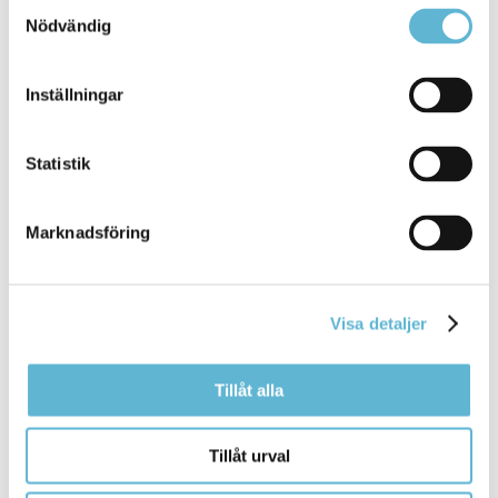
Samtyckesval
0768-82 79 79
Nödvändig
sofie.block@bromolla.se
Inställningar
Statistik
Sidan senast uppdaterad:
den 6 November 2019
Marknadsföring
Visa detaljer
Tillåt alla
KONTAKT
Tillåt urval
Besöksadress