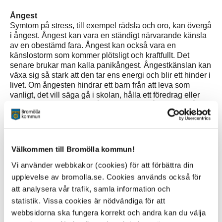
Ångest
Symtom på stress, till exempel rädsla och oro, kan övergå
i ångest. Ångest kan vara en ständigt närvarande känsla
av en obestämd fara. Ångest kan också vara en
känslostorm som kommer plötsligt och kraftfullt. Det
senare brukar man kalla panikångest. Ångestkänslan kan
växa sig så stark att den tar ens energi och blir ett hinder i
livet. Om ångesten hindrar ett barn från att leva som
vanligt, det vill säga gå i skolan, hålla ett föredrag eller
sitta med i klassrummet, åka buss eller gå i affärer, så
behöver barnet hjälp.
Följande symtom är vanliga vid ångest: hjärtklappning,
tryck över bröstet/svårt att andas, yrsel, svettningar,
Välkommen till Bromölla kommun!
spända muskler, torr i munnen eller klump i halsen,
stickningar i händerna
Vi använder webbkakor (cookies) för att förbättra din
upplevelse av bromolla.se. Cookies används också för
att analysera vår trafik, samla information och
Källa:
UMO
samt
Barnperspektivet
statistik. Vissa cookies är nödvändiga för att
webbsidorna ska fungera korrekt och andra kan du välja