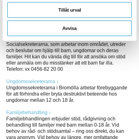
överförbar sjukdom, vill prata om din sexualitet eller om
relationer, behöver preventivmedel eller akut-p-piller, tror
Tillåt urval
att du är gravid, tycker något i livet känns svårt. Hos oss
kan du träffa barnmorska, kurator, sjuksköterska och
läkare.
Avvisa
Barn- och familjeenheten Individ- och familjeomsorgen
Socialsekreterarna, som arbetar inom området, utreder
och beslutar om hjälp till barn, ungdomar och deras
familjer. Hit kan du vända dig till för att ansöka om stöd
eller anmäla om du misstänker att ett barn far illa.
Telefon: vx 0456-82 20 00
Ungdomssekreterarna
Ungdomssekreterarna i Bromölla arbetar förebyggande
för att förhindra eller bryta destruktivt beteende hos
ungdomar mellan 12 och 18 år.
Familjebehandling
Familjebhandlingen erbjuder stöd, rådgivning och
behandling till familjer med barn mellan 0-18 år. Vid
behov av råd- och stödsamtal – ring oss direkt, du kan
vara anonym. Vid behov av längre, mer omfattande